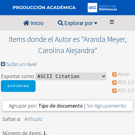
☰
Inicio
Explorar por
Items donde el Autor es "
Aranda Meyer,
Carolina Alejandra
"
Subir un nivel
Atom
Exportar como
RSS 1.0
RSS 2.0
Agrupar por:
Tipo de documento
|
Sin Agrupamiento
Saltar a:
Artículo
Número de items:
1
.