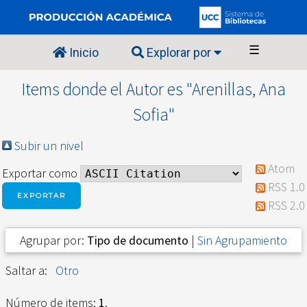
☰
Inicio
Explorar por
Items donde el Autor es "
Arenillas, Ana
Sofia
"
Subir un nivel
Atom
Exportar como
RSS 1.0
RSS 2.0
Agrupar por:
Tipo de documento
|
Sin Agrupamiento
Saltar a:
Otro
Número de items:
1
.