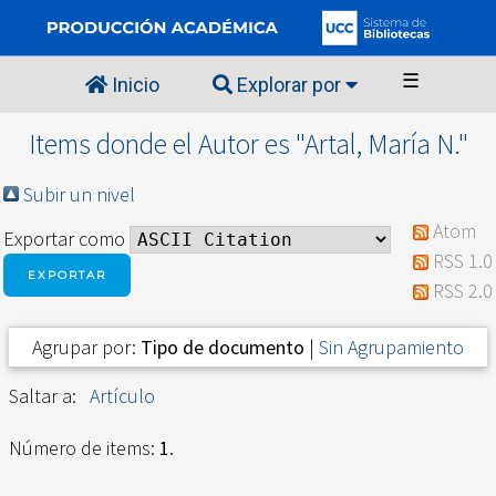
☰
Inicio
Explorar por
Items donde el Autor es "
Artal, María N.
"
Subir un nivel
Atom
Exportar como
RSS 1.0
RSS 2.0
Agrupar por:
Tipo de documento
|
Sin Agrupamiento
Saltar a:
Artículo
Número de items:
1
.