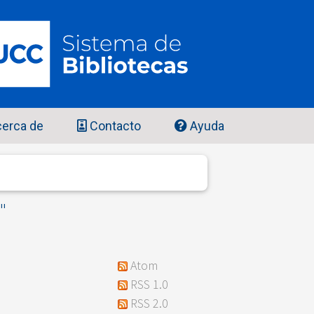
erca de
Contacto
Ayuda
"
Atom
RSS 1.0
RSS 2.0