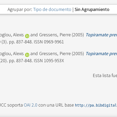
Agrupar por:
Tipo de documento
|
Sin Agrupamiento
glou, Alexis
and
Gressens, Pierre
(2005)
Topiramate pre
 (3). pp. 837-848. ISSN 0969-9961
glou, Alexis
and
Gressens, Pierre
(2005)
Topiramate pre
(20). pp. 837-848. ISSN 1095-953X
Esta lista f
UCC soporta
OAI 2.0
con una URL base
http://pa.bibdigita