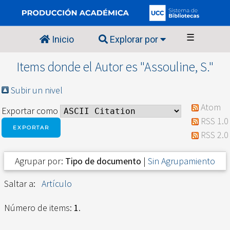
☰
Inicio
Explorar por
Items donde el Autor es "
Assouline, S.
"
Subir un nivel
Atom
Exportar como
RSS 1.0
RSS 2.0
Agrupar por:
Tipo de documento
|
Sin Agrupamiento
Saltar a:
Artículo
Número de items:
1
.