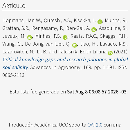
Artículo
Hopmans, Jan W.
,
Qureshi, A.S.
,
Kisekka, I.
,
Munns, R.
,
Grattan, S.R.
,
Rengasamy, P.
,
Ben-Gal, A.
,
Assouline, S.
,
Javaux, M.
,
Minhas, P.S.
,
Raats, P.A.C.
,
Skaggs, T.H.
,
Wang, G.
,
De Jong van Lier, Q.
,
Jiao, H.
,
Lavado, R.S.
,
Lazarovitch, N.
,
Li, B.
and
Taleisnik, Edith Liliana
(2021)
Critical knowledge gaps and research priorities in global
soil salinity.
Advances in Agronomy, 169. pp. 1-191. ISSN
0065-2113
Esta lista fue generada en
Sat Aug 8 06:08:57 2026 -03
.
Producción Académica UCC soporta
OAI 2.0
con una