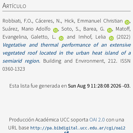
Artículo
Robbiati, F.O.
,
Cáceres, N.
,
Hick, Emmanuel Christian
,
Suárez, Mario Adolfo
,
Soto, S.
,
Barea, G.
,
Matoff,
Evangelina
,
Galetto, L.
and
Imhof, Lelia
(2022)
Vegetative and thermal performance of an extensive
vegetated roof located in the urban heat island of a
semiarid region.
Building and Environment, 212. ISSN
0360-1323
Esta lista fue generada en
Sun Aug 9 11:28:08 2026 -03
.
Producción Académica UCC soporta
OAI 2.0
con una
URL base
http://pa.bibdigital.ucc.edu.ar/cgi/oai2