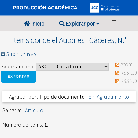
☰
Inicio
Explorar por
Items donde el Autor es "
Cáceres, N.
"
Subir un nivel
Atom
Exportar como
RSS 1.0
RSS 2.0
Agrupar por:
Tipo de documento
|
Sin Agrupamiento
Saltar a:
Artículo
Número de items:
1
.