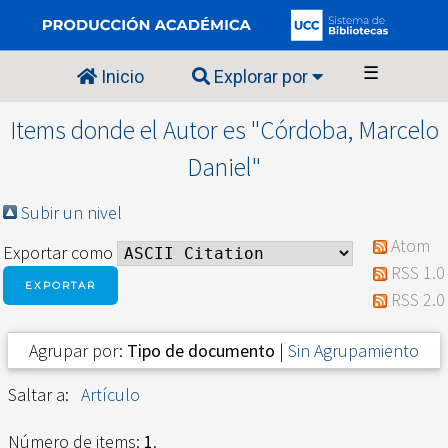
☰
Inicio
Explorar por
Items donde el Autor es "
Córdoba, Marcelo
Daniel
"
Subir un nivel
Atom
Exportar como
RSS 1.0
RSS 2.0
Agrupar por:
Tipo de documento
|
Sin Agrupamiento
Saltar a:
Artículo
Número de items:
1
.