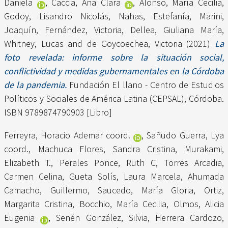
Daniela
,
Caccia, Ana Clara
,
Alonso, María Cecilia
,
Godoy, Lisandro Nicolás
,
Nahas, Estefanía
,
Marini,
Joaquín
,
Fernández, Victoria
,
Dellea, Giuliana María
,
Whitney, Lucas
and
de Goycoechea, Victoria
(2021)
La
foto revelada: informe sobre la situación social,
conflictividad y medidas gubernamentales en la Córdoba
de la pandemia.
Fundación El llano - Centro de Estudios
Políticos y Sociales de América Latina (CEPSAL), Córdoba.
ISBN 9789874790903 [Libro]
Ferreyra, Horacio Ademar coord.
,
Sañudo Guerra, Lya
coord.
,
Machuca Flores, Sandra Cristina
,
Murakami,
Elizabeth T.
,
Perales Ponce, Ruth C
,
Torres Arcadia,
Carmen Celina
,
Gueta Solís, Laura Marcela
,
Ahumada
Camacho, Guillermo
,
Saucedo, María Gloria
,
Ortiz,
Margarita Cristina
,
Bocchio, María Cecilia
,
Olmos, Alicia
Eugenia
,
Senén González, Silvia
,
Herrera Cardozo,