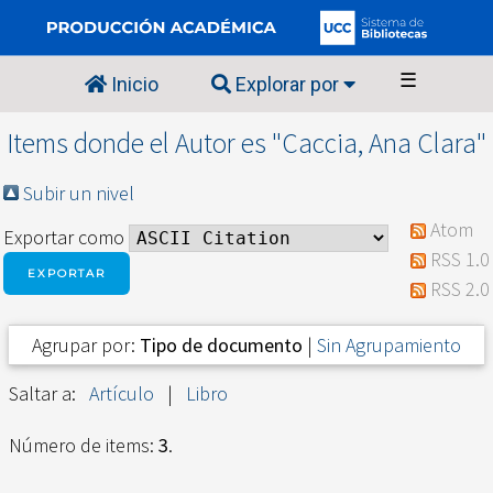
☰
Inicio
Explorar por
Items donde el Autor es "
Caccia, Ana Clara
"
Subir un nivel
Atom
Exportar como
RSS 1.0
RSS 2.0
Agrupar por:
Tipo de documento
|
Sin Agrupamiento
Saltar a:
Artículo
|
Libro
Número de items:
3
.