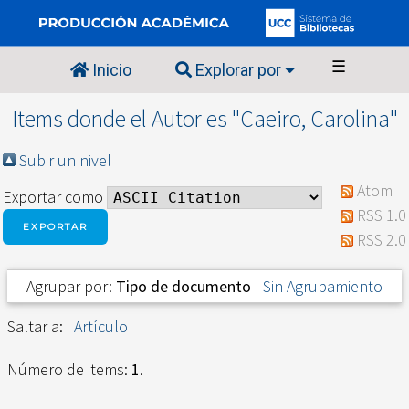
☰
Inicio
Explorar por
Items donde el Autor es "
Caeiro, Carolina
"
Subir un nivel
Atom
Exportar como
RSS 1.0
RSS 2.0
Agrupar por:
Tipo de documento
|
Sin Agrupamiento
Saltar a:
Artículo
Número de items:
1
.