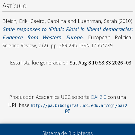
Artículo
Bleich, Erik
,
Caeiro, Carolina
and
Luehrman, Sarah
(2010)
State responses to ‘Ethnic Riots’ in liberal democracies:
Evidence from Western Europe.
European Political
Science Review, 2 (2). pp. 269-295. ISSN 17557739
Esta lista fue generada en
Sat Aug 8 10:53:33 2026 -03
.
Producción Académica UCC soporta
OAI 2.0
con una
URL base
http://pa.bibdigital.ucc.edu.ar/cgi/oai2
Sistema de Bibliotecas