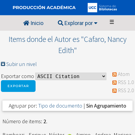
☰
Inicio
Explorar por
Items donde el Autor es "
Cafaro, Nancy
Edith
"
Subir un nivel
Atom
Exportar como
RSS 1.0
RSS 2.0
Agrupar por:
Tipo de documento
|
Sin Agrupamiento
Número de items:
2
.
Bambozzi, Enrique Néstor
,
Aimino, Andrea Mariana
,