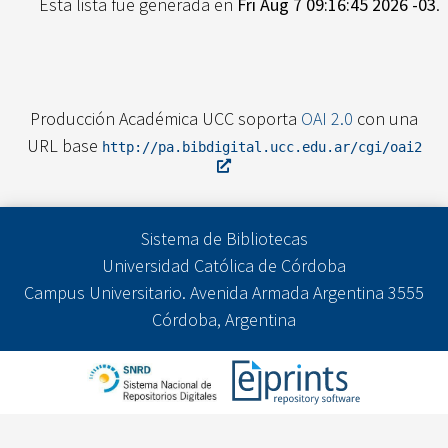
Esta lista fue generada en
Fri Aug 7 09:16:45 2026 -03
.
Producción Académica UCC soporta
OAI 2.0
con una
URL base
http://pa.bibdigital.ucc.edu.ar/cgi/oai2
Sistema de Bibliotecas
Universidad Católica de Córdoba
Campus Universitario. Avenida Armada Argentina 3555
Córdoba, Argentina