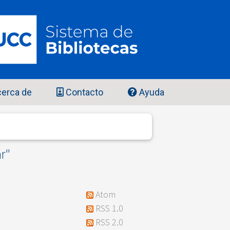
erca de
Contacto
Ayuda
ar
"
Atom
RSS 1.0
RSS 2.0