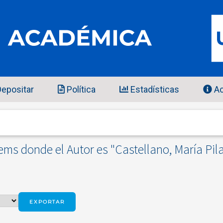
epositar
Política
Estadísticas
Ac
tems donde el Autor es "
Castellano, María Pil