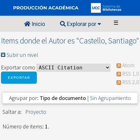
☰
Inicio
Explorar por
Items donde el Autor es "
Castello, Santiago
"
Subir un nivel
Atom
Exportar como
RSS 1.0
RSS 2.0
Agrupar por:
Tipo de documento
|
Sin Agrupamiento
Saltar a:
Proyecto
Número de items:
1
.