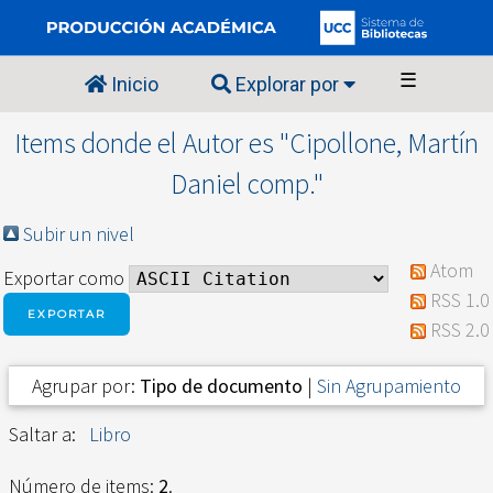
☰
Inicio
Explorar por
Items donde el Autor es "
Cipollone, Martín
Daniel comp.
"
Subir un nivel
Atom
Exportar como
RSS 1.0
RSS 2.0
Agrupar por:
Tipo de documento
|
Sin Agrupamiento
Saltar a:
Libro
Número de items:
2
.