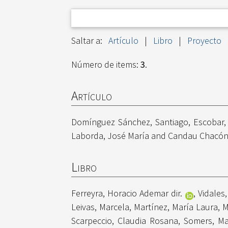
Saltar a:
Artículo
|
Libro
|
Proyecto
Número de items:
3
.
Artículo
Domínguez Sánchez, Santiago
,
Escobar,
Laborda, José María
and
Candau Chacón,
Libro
Ferreyra, Horacio Ademar dir.
,
Vidales
Leivas, Marcela
,
Martínez, María Laura
,
M
Scarpeccio, Claudia Rosana
,
Somers, Ma