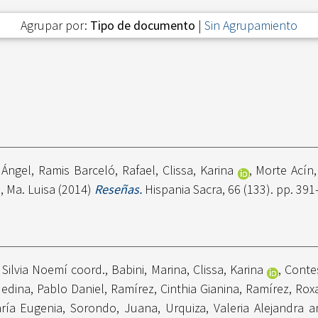
Agrupar por:
Tipo de documento
|
Sin Agrupamiento
 Ángel
,
Ramis Barceló, Rafael
,
Clissa, Karina
,
Morte Acín
 Ma. Luisa
(2014)
Reseñas.
Hispania Sacra, 66 (133). pp. 39
, Silvia Noemí coord.
,
Babini, Marina
,
Clissa, Karina
,
Contes
edina, Pablo Daniel
,
Ramírez, Cinthia Gianina
,
Ramírez, Rox
ría Eugenia
,
Sorondo, Juana
,
Urquiza, Valeria Alejandra
a