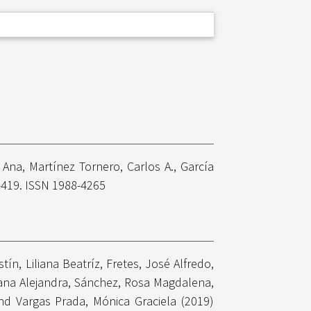
, Ana
,
Martínez Tornero, Carlos A.
,
García
1-419. ISSN 1988-4265
tín, Liliana Beatríz
,
Fretes, José Alfredo
,
ana Alejandra
,
Sánchez, Rosa Magdalena
,
nd
Vargas Prada, Mónica Graciela
(2019)