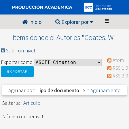
☰
Inicio
Explorar por
Items donde el Autor es "
Coates, W.
"
Subir un nivel
Atom
Exportar como
RSS 1.0
RSS 2.0
Agrupar por:
Tipo de documento
|
Sin Agrupamiento
Saltar a:
Artículo
Número de items:
1
.