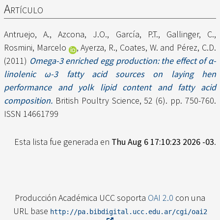
Artículo
Antruejo, A.
,
Azcona, J.O.
,
García, P.T.
,
Gallinger, C.
,
Rosmini, Marcelo
,
Ayerza, R.
,
Coates, W.
and
Pérez, C.D.
(2011)
Omega-3 enriched egg production: the effect of α-
linolenic ω-3 fatty acid sources on laying hen
performance and yolk lipid content and fatty acid
composition.
British Poultry Science, 52 (6). pp. 750-760.
ISSN 14661799
Esta lista fue generada en
Thu Aug 6 17:10:23 2026 -03
.
Producción Académica UCC soporta
OAI 2.0
con una
URL base
http://pa.bibdigital.ucc.edu.ar/cgi/oai2