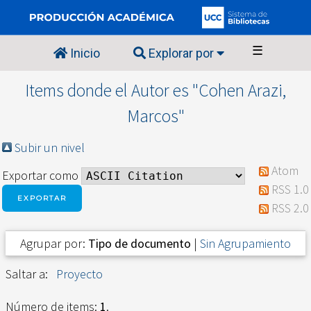
☰
Inicio
Explorar por
Items donde el Autor es "
Cohen Arazi,
Marcos
"
Subir un nivel
Atom
Exportar como
RSS 1.0
RSS 2.0
Agrupar por:
Tipo de documento
|
Sin Agrupamiento
Saltar a:
Proyecto
Número de items:
1
.