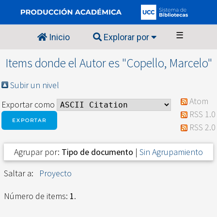
☰
Inicio
Explorar por
Items donde el Autor es "
Copello, Marcelo
"
Subir un nivel
Atom
Exportar como
RSS 1.0
RSS 2.0
Agrupar por:
Tipo de documento
|
Sin Agrupamiento
Saltar a:
Proyecto
Número de items:
1
.