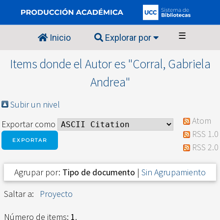
☰
Inicio
Explorar por
Items donde el Autor es "
Corral, Gabriela
Andrea
"
Subir un nivel
Atom
Exportar como
RSS 1.0
RSS 2.0
Agrupar por:
Tipo de documento
|
Sin Agrupamiento
Saltar a:
Proyecto
Número de items:
1
.