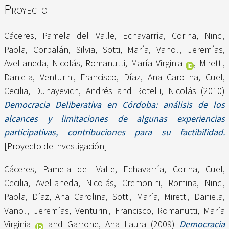
Proyecto
Cáceres, Pamela del Valle
,
Echavarría, Corina
,
Ninci,
Paola
,
Corbalán, Silvia
,
Sotti, María
,
Vanoli, Jeremías
,
Avellaneda, Nicolás
,
Romanutti, María Virginia
,
Miretti,
Daniela
,
Venturini, Francisco
,
Díaz, Ana Carolina
,
Cuel,
Cecilia
,
Dunayevich, Andrés
and
Rotelli, Nicolás
(2010)
Democracia Deliberativa en Córdoba: análisis de los
alcances y limitaciones de algunas experiencias
participativas, contribuciones para su factibilidad.
[Proyecto de investigación]
Cáceres, Pamela del Valle
,
Echavarría, Corina
,
Cuel,
Cecilia
,
Avellaneda, Nicolás
,
Cremonini, Romina
,
Ninci,
Paola
,
Díaz, Ana Carolina
,
Sotti, María
,
Miretti, Daniela
,
Vanoli, Jeremías
,
Venturini, Francisco
,
Romanutti, María
Virginia
and
Garrone, Ana Laura
(2009)
Democracia