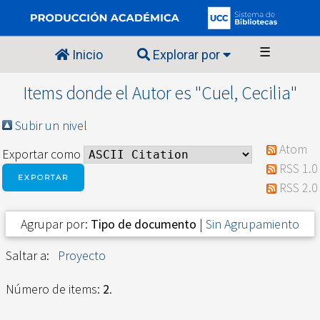
☰
Inicio
Explorar por
Items donde el Autor es "
Cuel, Cecilia
"
Subir un nivel
Atom
Exportar como
RSS 1.0
RSS 2.0
Agrupar por:
Tipo de documento
|
Sin Agrupamiento
Saltar a:
Proyecto
Número de items:
2
.