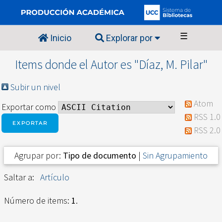
☰
Inicio
Explorar por
Items donde el Autor es "
Díaz, M. Pilar
"
Subir un nivel
Atom
Exportar como
RSS 1.0
RSS 2.0
Agrupar por:
Tipo de documento
|
Sin Agrupamiento
Saltar a:
Artículo
Número de items:
1
.