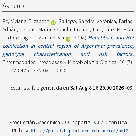
Artículo
Re, Viviana Elizabeth
,
Gallego, Sandra Verónica
,
Farías,
Adrián
,
Barbás, María Gabriela
,
Kremer, Luis
,
Díaz, M. Pilar
and
Contigiani, Marta Silvia
(2008)
Hepatitis C and HIV
coinfection in central region of Argentina: prevalence,
genotype characterization and risk factors.
Enfermedades Infecciosas y Microbiología Clónica, 26 (7).
pp. 423-425. ISSN 0213-005X
Esta lista fue generada en
Sat Aug 8 16:25:00 2026 -03
.
Producción Académica UCC soporta
OAI 2.0
con una
URL base
http://pa.bibdigital.ucc.edu.ar/cgi/oai2