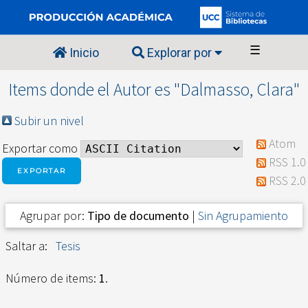
☰
Inicio
Explorar por
Items donde el Autor es "
Dalmasso, Clara
"
Subir un nivel
Atom
Exportar como
RSS 1.0
RSS 2.0
Agrupar por:
Tipo de documento
|
Sin Agrupamiento
Saltar a:
Tesis
Número de items:
1
.