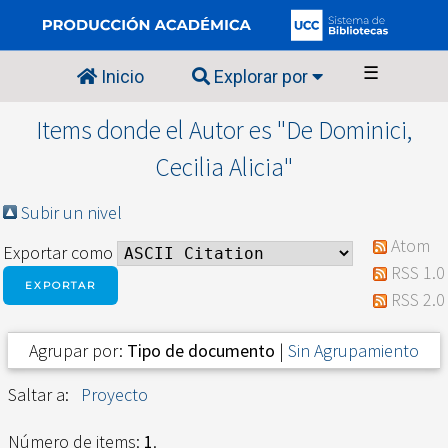
☰
Inicio
Explorar por
Items donde el Autor es "
De Dominici,
Cecilia Alicia
"
Subir un nivel
Atom
Exportar como
RSS 1.0
RSS 2.0
Agrupar por:
Tipo de documento
|
Sin Agrupamiento
Saltar a:
Proyecto
Número de items:
1
.