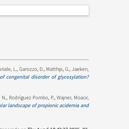
uriale, L.
,
Garozzo, D.
,
Matthijs, G.
,
Jaeken,
f congenital disorder of glycosylation?
 N.
,
Rodríguez Pombo, P.
,
Wajner, Moacir
,
lar landscape of propionic acidemia and