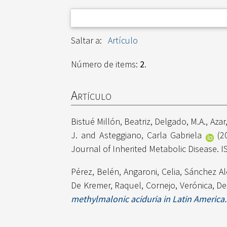
Saltar a:
Artículo
Número de items:
2
.
Artículo
Bistué Millón, Beatriz
,
Delgado, M.A.
,
Azar
J.
and
Asteggiano, Carla Gabriela
(2
Journal of Inherited Metabolic Disease. 
Pérez, Belén
,
Angaroni, Celia
,
Sánchez Al
De Kremer, Raquel
,
Cornejo, Verónica
,
De
methylmalonic aciduria in Latin America.