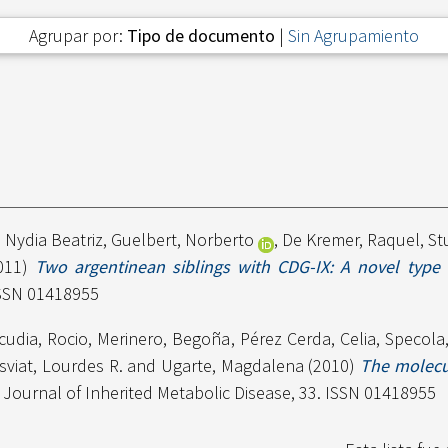
Agrupar por:
Tipo de documento
|
Sin Agrupamiento
, Nydia Beatriz
,
Guelbert, Norberto
,
De Kremer, Raquel
,
St
011)
Two argentinean siblings with CDG-IX: A novel type o
ISSN 01418955
cudia, Rocio
,
Merinero, Begoña
,
Pérez Cerda, Celia
,
Specola,
sviat, Lourdes R.
and
Ugarte, Magdalena
(2010)
The molecu
Journal of Inherited Metabolic Disease, 33. ISSN 01418955