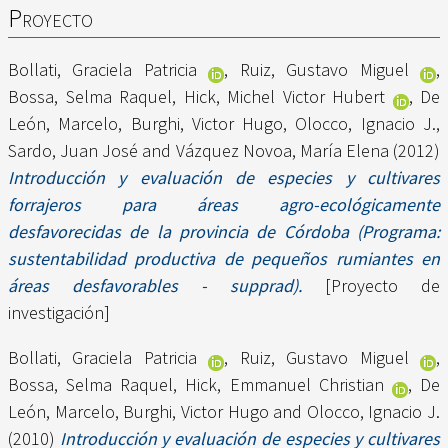
Proyecto
Bollati, Graciela Patricia
,
Ruiz, Gustavo Miguel
,
Bossa, Selma Raquel
,
Hick, Michel Victor Hubert
,
De
León, Marcelo
,
Burghi, Victor Hugo
,
Olocco, Ignacio J.
,
Sardo, Juan José
and
Vázquez Novoa, María Elena
(2012)
Introducción y evaluación de especies y cultivares
forrajeros para áreas agro-ecológicamente
desfavorecidas de la provincia de Córdoba (Programa:
sustentabilidad productiva de pequeños rumiantes en
áreas desfavorables - supprad).
[Proyecto de
investigación]
Bollati, Graciela Patricia
,
Ruiz, Gustavo Miguel
,
Bossa, Selma Raquel
,
Hick, Emmanuel Christian
,
De
León, Marcelo
,
Burghi, Victor Hugo
and
Olocco, Ignacio J.
(2010)
Introducción y evaluación de especies y cultivares