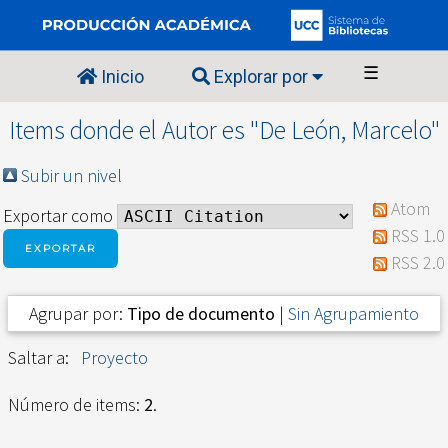
☰
Inicio
Explorar por
Items donde el Autor es "
De León, Marcelo
"
Subir un nivel
Atom
Exportar como
RSS 1.0
RSS 2.0
Agrupar por:
Tipo de documento
|
Sin Agrupamiento
Saltar a:
Proyecto
Número de items:
2
.