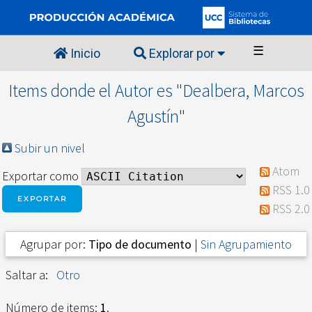
☰
Inicio
Explorar por
Items donde el Autor es "
Dealbera, Marcos
Agustín
"
Subir un nivel
Atom
Exportar como
RSS 1.0
RSS 2.0
Agrupar por:
Tipo de documento
|
Sin Agrupamiento
Saltar a:
Otro
Número de items:
1
.