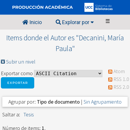
☰
Inicio
Explorar por
Items donde el Autor es "
Decanini, María
Paula
"
Subir un nivel
Atom
Exportar como
RSS 1.0
RSS 2.0
Agrupar por:
Tipo de documento
|
Sin Agrupamiento
Saltar a:
Tesis
Número de items:
1
.