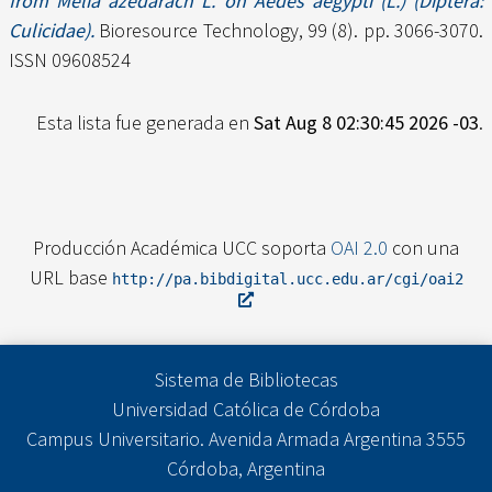
from Melia azedarach L. on Aedes aegypti (L.) (Diptera:
Culicidae).
Bioresource Technology, 99 (8). pp. 3066-3070.
ISSN 09608524
Esta lista fue generada en
Sat Aug 8 02:30:45 2026 -03
.
Producción Académica UCC soporta
OAI 2.0
con una
URL base
http://pa.bibdigital.ucc.edu.ar/cgi/oai2
Sistema de Bibliotecas
Universidad Católica de Córdoba
Campus Universitario. Avenida Armada Argentina 3555
Córdoba, Argentina