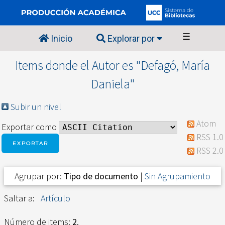
☰
Inicio
Explorar por
Items donde el Autor es "
Defagó, María
Daniela
"
Subir un nivel
Atom
Exportar como
RSS 1.0
RSS 2.0
Agrupar por:
Tipo de documento
|
Sin Agrupamiento
Saltar a:
Artículo
Número de items:
2
.