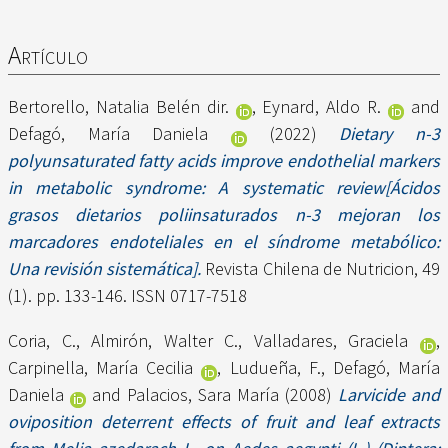
Artículo
Bertorello, Natalia Belén dir.
,
Eynard, Aldo R.
and
Defagó, María Daniela
(2022)
Dietary n-3
polyunsaturated fatty acids improve endothelial markers
in metabolic syndrome: A systematic review[Ácidos
grasos dietarios poliinsaturados n-3 mejoran los
marcadores endoteliales en el síndrome metabólico:
Una revisión sistemática].
Revista Chilena de Nutricion, 49
(1). pp. 133-146. ISSN 0717-7518
Coria, C.
,
Almirón, Walter C.
,
Valladares, Graciela
,
Carpinella, María Cecilia
,
Ludueña, F.
,
Defagó, María
Daniela
and
Palacios, Sara María
(2008)
Larvicide and
oviposition deterrent effects of fruit and leaf extracts