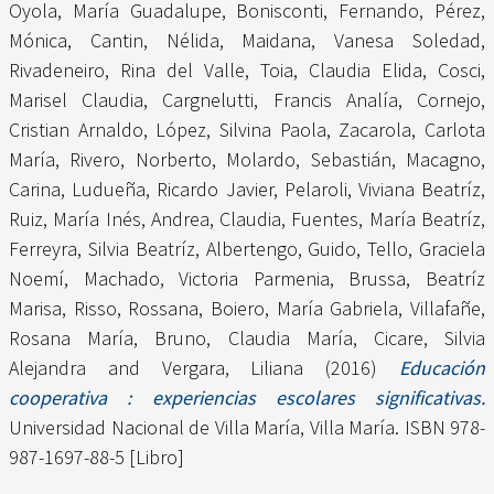
Oyola, María Guadalupe
,
Bonisconti, Fernando
,
Pérez,
Mónica
,
Cantin, Nélida
,
Maidana, Vanesa Soledad
,
Rivadeneiro, Rina del Valle
,
Toia, Claudia Elida
,
Cosci,
Marisel Claudia
,
Cargnelutti, Francis Analía
,
Cornejo,
Cristian Arnaldo
,
López, Silvina Paola
,
Zacarola, Carlota
María
,
Rivero, Norberto
,
Molardo, Sebastián
,
Macagno,
Carina
,
Ludueña, Ricardo Javier
,
Pelaroli, Viviana Beatríz
,
Ruiz, María Inés
,
Andrea, Claudia
,
Fuentes, María Beatríz
,
Ferreyra, Silvia Beatríz
,
Albertengo, Guido
,
Tello, Graciela
Noemí
,
Machado, Victoria Parmenia
,
Brussa, Beatríz
Marisa
,
Risso, Rossana
,
Boiero, María Gabriela
,
Villafañe,
Rosana María
,
Bruno, Claudia María
,
Cicare, Silvia
Alejandra
and
Vergara, Liliana
(2016)
Educación
cooperativa : experiencias escolares significativas.
Universidad Nacional de Villa María, Villa María. ISBN 978-
987-1697-88-5 [Libro]