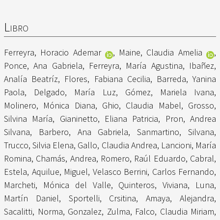
Libro
Ferreyra, Horacio Ademar
,
Maine, Claudia Amelia
,
Ponce, Ana Gabriela
,
Ferreyra, María Agustina
,
Ibañez,
Analía Beatríz
,
Flores, Fabiana Cecilia
,
Barreda, Yanina
Paola
,
Delgado, María Luz
,
Gómez, Mariela Ivana
,
Molinero, Mónica Diana
,
Ghio, Claudia Mabel
,
Grosso,
Silvina María
,
Gianinetto, Eliana Patricia
,
Pron, Andrea
Silvana
,
Barbero, Ana Gabriela
,
Sanmartino, Silvana
,
Trucco, Silvia Elena
,
Gallo, Claudia Andrea
,
Lancioni, María
Romina
,
Chamás, Andrea
,
Romero, Raúl Eduardo
,
Cabral,
Estela
,
Aquilue, Miguel
,
Velasco Berrini, Carlos Fernando
,
Marcheti, Mónica del Valle
,
Quinteros, Viviana
,
Luna,
Martín Daniel
,
Sportelli, Crsitina
,
Amaya, Alejandra
,
Sacalitti, Norma
,
Gonzalez, Zulma
,
Falco, Claudia Miriam
,