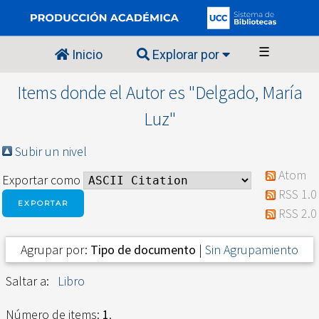
☰
Inicio
Explorar por
Items donde el Autor es "
Delgado, María
Luz
"
Subir un nivel
Atom
Exportar como
RSS 1.0
RSS 2.0
Agrupar por:
Tipo de documento
|
Sin Agrupamiento
Saltar a:
Libro
Número de items:
1
.