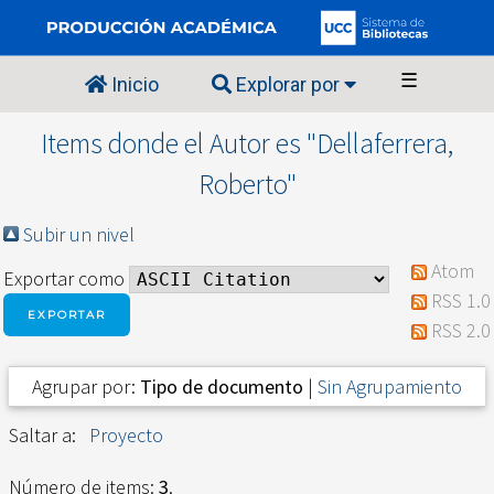
☰
Inicio
Explorar por
Items donde el Autor es "
Dellaferrera,
Roberto
"
Subir un nivel
Atom
Exportar como
RSS 1.0
RSS 2.0
Agrupar por:
Tipo de documento
|
Sin Agrupamiento
Saltar a:
Proyecto
Número de items:
3
.