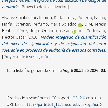
riesgos modelo integrado de cuantificación de riesgos de
auditoria.
[Proyecto de investigación]
Alvarez Chiabo, Luis Ramón
,
Dellaferrera, Roberto
,
Pacho,
María Florencia
,
Perfumo, María Soledad
,
Olivi, Teresa
Beatriz
,
Pérez, Jorge Orlando asesor
and
Cottonaro,
Héctor Oscar
(2010)
Modelo integrado de cuantificación
del nivel de significación y de asignación del error
tolerable en procesos de auditoría de estados contables.
[Proyecto de investigación]
Esta lista fue generada en
Thu Aug 6 09:51:25 2026 -03
.
Producción Académica UCC soporta
OAI 2.0
con una
URL base
http://pa.bibdigital.ucc.edu.ar/cgi/oai2