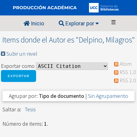
☰
Inicio
Explorar por
Items donde el Autor es "
Delpino, Milagros
"
Subir un nivel
Atom
Exportar como
RSS 1.0
RSS 2.0
Agrupar por:
Tipo de documento
|
Sin Agrupamiento
Saltar a:
Tesis
Número de items:
1
.