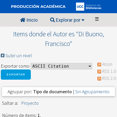
☰
Inicio
Explorar por
Items donde el Autor es "
Di Buono,
Francisco
"
Subir un nivel
Atom
Exportar como
RSS 1.0
RSS 2.0
Agrupar por:
Tipo de documento
|
Sin Agrupamiento
Saltar a:
Proyecto
Número de items:
1
.