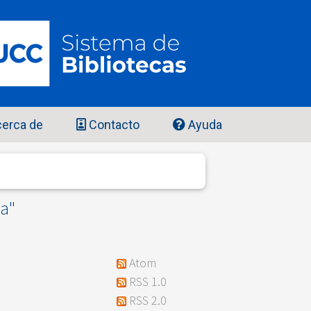
erca de
Contacto
Ayuda
sa
"
Atom
RSS 1.0
RSS 2.0