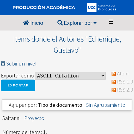
☰
Inicio
Explorar por
Items donde el Autor es "
Echenique,
Gustavo
"
Subir un nivel
Atom
Exportar como
RSS 1.0
RSS 2.0
Agrupar por:
Tipo de documento
|
Sin Agrupamiento
Saltar a:
Proyecto
Número de items:
1
.