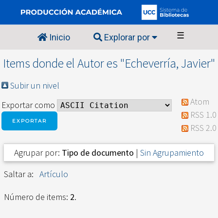
☰
Inicio
Explorar por
Items donde el Autor es "
Echeverría, Javier
"
Subir un nivel
Atom
Exportar como
RSS 1.0
RSS 2.0
Agrupar por:
Tipo de documento
|
Sin Agrupamiento
Saltar a:
Artículo
Número de items:
2
.