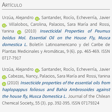
Artículo
Urzúa, Alejandro
,
Santander, Rocío
,
Echeverría, Javier
,
Villalobos, Carolina
,
Palacios, Sara María
and
Rossi,
Yanina
(2010)
Insecticidal Properties of Peumus
boldus Mol. Essential Oil on the House Fly, Musca
domestica L.
Boletín Latinoamericano y del Caribe de
Plantas Medicinales y Aromáticas, 9 (6). pp. 465-469. ISSN
0717-7917
Urzúa, Alejandro
,
Santander, Rocío
,
Echeverría, Javier
,
Cabezas, Nancy
,
Palacios, Sara María
and
Rossi, Yanina
(2010)
Insecticide properties of the essential oils from
haplopappus foliosus and Bahia Ambrosoides against
the house fly, Musca Domestica L.
Journal of the Chilean
Chemical Society, 55 (3). pp. 392-395. ISSN 07179324