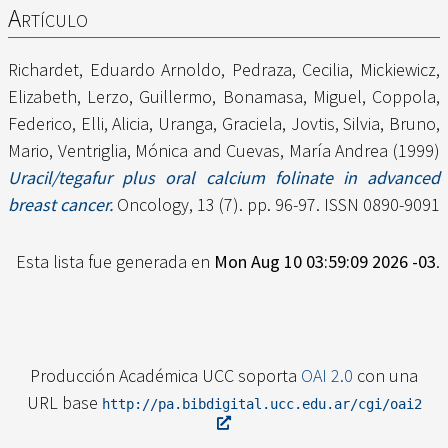
Artículo
Richardet, Eduardo Arnoldo
,
Pedraza, Cecilia
,
Mickiewicz,
Elizabeth
,
Lerzo, Guillermo
,
Bonamasa, Miguel
,
Coppola,
Federico
,
Elli, Alicia
,
Uranga, Graciela
,
Jovtis, Silvia
,
Bruno,
Mario
,
Ventriglia, Mónica
and
Cuevas, María Andrea
(1999)
Uracil/tegafur plus oral calcium folinate in advanced
breast cancer.
Oncology, 13 (7). pp. 96-97. ISSN 0890-9091
Esta lista fue generada en
Mon Aug 10 03:59:09 2026 -03
.
Producción Académica UCC soporta
OAI 2.0
con una
URL base
http://pa.bibdigital.ucc.edu.ar/cgi/oai2