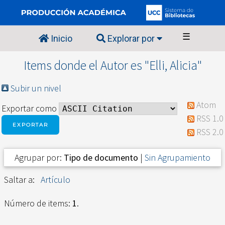
☰
Inicio
Explorar por
Items donde el Autor es "
Elli, Alicia
"
Subir un nivel
Atom
Exportar como
RSS 1.0
RSS 2.0
Agrupar por:
Tipo de documento
|
Sin Agrupamiento
Saltar a:
Artículo
Número de items:
1
.