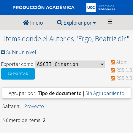
☰
Inicio
Explorar por
Items donde el Autor es "
Ergo, Beatriz dir.
"
Subir un nivel
Atom
Exportar como
RSS 1.0
RSS 2.0
Agrupar por:
Tipo de documento
|
Sin Agrupamiento
Saltar a:
Proyecto
Número de items:
2
.