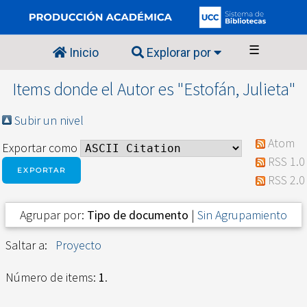
☰
Inicio
Explorar por
Items donde el Autor es "
Estofán, Julieta
"
Subir un nivel
Atom
Exportar como
RSS 1.0
RSS 2.0
Agrupar por:
Tipo de documento
|
Sin Agrupamiento
Saltar a:
Proyecto
Número de items:
1
.