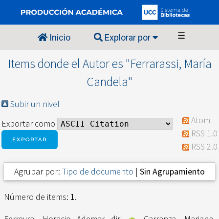
☰
Inicio
Explorar por
Items donde el Autor es "
Ferrarassi, María
Candela
"
Subir un nivel
Atom
Exportar como
RSS 1.0
RSS 2.0
Agrupar por:
Tipo de documento
|
Sin Agrupamiento
Número de items:
1
.
Ferreyra, Horacio Ademar dir.
,
Carranza, Mariana
,