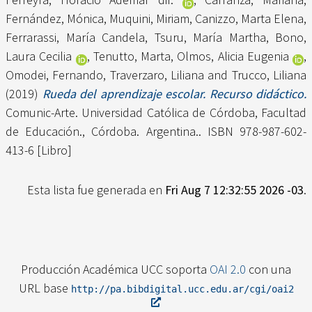
Fernández, Mónica
,
Muquini, Miriam
,
Canizzo, Marta Elena
,
Ferrarassi, María Candela
,
Tsuru, María Martha
,
Bono,
Laura Cecilia
,
Tenutto, Marta
,
Olmos, Alicia Eugenia
,
Omodei, Fernando
,
Traverzaro, Liliana
and
Trucco, Liliana
(2019)
Rueda del aprendizaje escolar. Recurso didáctico.
Comunic-Arte. Universidad Católica de Córdoba, Facultad
de Educación., Córdoba. Argentina.. ISBN 978-987-602-
413-6 [Libro]
Esta lista fue generada en
Fri Aug 7 12:32:55 2026 -03
.
Producción Académica UCC soporta
OAI 2.0
con una
URL base
http://pa.bibdigital.ucc.edu.ar/cgi/oai2