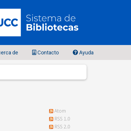
erca de
Contacto
Ayuda
Atom
RSS 1.0
RSS 2.0