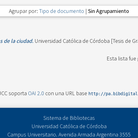
Agrupar por:
Tipo de documento
|
Sin Agrupamiento
s de la ciudad.
Universidad Católica de Córdoba [Tesis de Gr
Esta lista fu
UCC soporta
OAI 2.0
con una URL base
http://pa.bibdigita
Sistema de Bibliotecas
Universidad Católica de Córdoba
Campus Universitario. Avenida Armada Argentina 3555