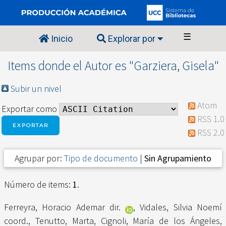
☰
Inicio
Explorar por
Items donde el Autor es "
Garziera, Gisela
"
Subir un nivel
Atom
Exportar como
RSS 1.0
RSS 2.0
Agrupar por:
Tipo de documento
|
Sin Agrupamiento
Número de items:
1
.
Ferreyra, Horacio Ademar dir.
,
Vidales, Silvia Noemí
coord.
,
Tenutto, Marta
,
Cignoli, María de los Ángeles
,