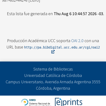
987‐602‐442‐6 [Libro]
Esta lista fue generada en
Thu Aug 6 10:44:57 2026 -03
.
Producción Académica UCC soporta
OAI 2.0
con una
URL base
http://pa.bibdigital.ucc.edu.ar/cgi/oai2
Sistema de Bibliotecas
Universidad Católica de Córdoba
Campus Universitario. Avenida Armada Argentina 3555
Córdoba, Argentina