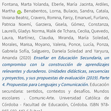
Fontana, Marta Yolanda
,
Eberle, María Jacinta
,
Ardiles,
Martha
,
Benabentos, Lorna
,
Bulacio, Sandra
,
Catala,
Viviana Beatriz
,
Cravero, Romina
,
Farcy, Emanuel
,
Furlano,
Patricia Noemí
,
Garziera, Gisela
,
Gómez, Constanza
,
Laurelli, Gladys Norma
,
Malik de Tchara, Cecilia
,
Quevedo,
Laura
,
Martínez, Claudia
,
Miranda, María Soledad
,
Morales, Marisa
,
Moyano, Valeria
,
Ponce, Lucía
,
Ponza,
Gabriela Sofía
,
Salgueiro, Daniela Soledad
and
Yaryura,
Amanda
(2020)
Enseñar en Educación Secundaria, un
compromiso con la construcción de aprendizajes
relevantes y duraderos. Unidades didácticas, secuencias
y proyectos, y sus propuestas de evaluación (2019). Parte
4. Propuestas para Lenguajes y Comunicación.
Educación
secundaria: sentidos, contextos y desafíos. Mundos
escolares . Comunic-Arte. Universidad Católica de
Córdoba - Facultad de Educación, Córdoba. ISBN 978‐