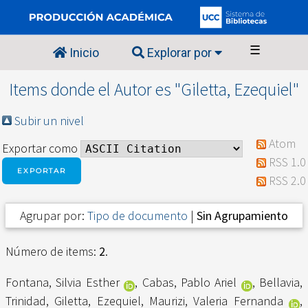
☰
Inicio
Explorar por
Items donde el Autor es "
Giletta, Ezequiel
"
Subir un nivel
Atom
Exportar como
RSS 1.0
RSS 2.0
Agrupar por:
Tipo de documento
|
Sin Agrupamiento
Número de items:
2
.
Fontana, Silvia Esther
,
Cabas, Pablo Ariel
,
Bellavia,
Trinidad
,
Giletta, Ezequiel
,
Maurizi, Valeria Fernanda
,