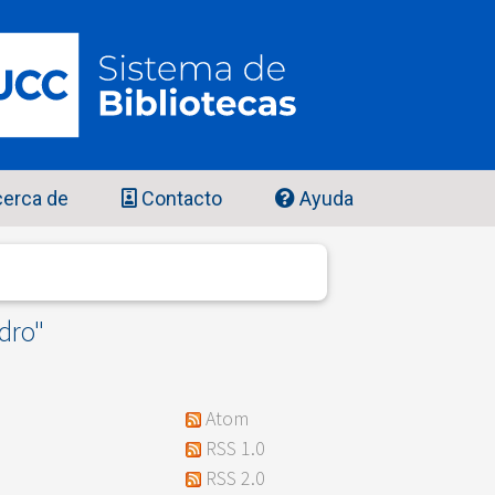
erca de
Contacto
Ayuda
dro
"
Atom
RSS 1.0
RSS 2.0