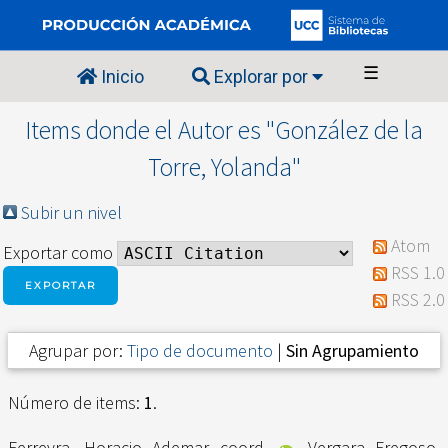
☰
Inicio
Explorar por
Items donde el Autor es "
González de la
Torre, Yolanda
"
Subir un nivel
Atom
Exportar como
RSS 1.0
RSS 2.0
Agrupar por:
Tipo de documento
|
Sin Agrupamiento
Número de items:
1
.
Ferreyra, Horacio Ademar coord.
,
Vergara Fregoso,