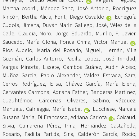
Martha coord.
,
Méndez Sanz, José Antonio
,
Rodríguez
Rincón, Bertha Alicia
,
Fonti, Diego Osvaldo
,
Echeguía
Cudolá, Jimena
,
Duván Marín Gallego, José
,
Vélez de la
Calle, Claudia
,
Noro, Jorge Eduardo
,
Murillo, F. Javier
,
Saucedo, María Gloria
,
Ponce Grima, Víctor Manuel
,
Ríos Audelo, María del Rosario
,
Miguel, Hernán
,
Villa
Guzmán, Carlos Antonio
,
Padilla López, José Trinidad
,
Vargas Minorta, Lissete
,
Gamboa Suárez, Audin Aloiso
,
Muñoz García, Pablo Alexander
,
Valdez Estrada, Sara
,
Cerros Rodríguez, Elisa
,
Chávez García, María Elena
,
Cervantes Carmona, Adriana Esther
,
Banderas Martínez,
Cuauhtémoc
,
Cárdenas Olivares, Gabino
,
Vázquez,
Manuela
,
Calneggia, María Isabel
,
Lucchese, Marcela
Susana María
,
Di Francesco, Adriana Carlota
,
Coicaud,
Silvia
,
Camarena Pérez, Irma
,
Hernández Castañeda,
Rosario
,
Padilla Partida, Siria
,
Calderón García, Rocío
,