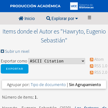
☰
Inicio
Explorar por
Items donde el Autor es "
Hawryto, Eugenio
Sebastián
"
Subir un nivel
Atom
Exportar como
RSS 1.0
RSS 2.0
Agrupar por:
Tipo de documento
|
Sin Agrupamiento
Número de items:
1
.
Hawryto, Eugenio Sebastián
(2020)
Los factores de