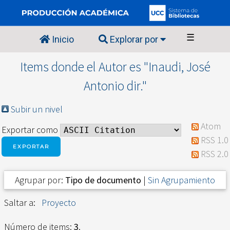
☰
Inicio
Explorar por
Items donde el Autor es "
Inaudi, José
Antonio dir.
"
Subir un nivel
Atom
Exportar como
RSS 1.0
RSS 2.0
Agrupar por:
Tipo de documento
|
Sin Agrupamiento
Saltar a:
Proyecto
Número de items:
3
.