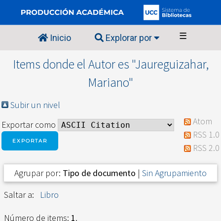
☰
Inicio
Explorar por
Items donde el Autor es "
Jaureguizahar,
Mariano
"
Subir un nivel
Atom
Exportar como
RSS 1.0
RSS 2.0
Agrupar por:
Tipo de documento
|
Sin Agrupamiento
Saltar a:
Libro
Número de items:
1
.