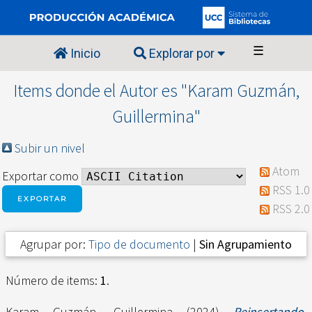
☰
Inicio
Explorar por
Items donde el Autor es "
Karam Guzmán,
Guillermina
"
Subir un nivel
Atom
Exportar como
RSS 1.0
RSS 2.0
Agrupar por:
Tipo de documento
|
Sin Agrupamiento
Número de items:
1
.
Karam Guzmán, Guillermina
(2024)
Reinsertando.