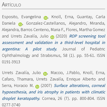
Artículo
Esposito, Evangelina
,
Knoll, Erna
,
Guantay, Carla
Daniela
,
Gonzalez-Castellanos, Alejandro
,
Miranda,
Alejandra
,
Barros Centeno, Maria F.
,
Flores, Martha Gomez
and
Urrets Zavalía, Julio
(2020)
ROP screening tool
assessment and validation in a third-level hospital in
argentina: A pilot study.
Journal of Pediatric
Ophthalmology and Strabismus, 58 (1). pp. 55-61. ISSN
0191-3913
Urrets Zavalía, Julio
,
Maccio, J.Pablo
,
Knoll, Erna
,
Cafaro, Thamara
,
Urrets Zavalía, Enrique Alberto
and
Serra, Horacio M.
(2007)
Surface alterations, corneal
hypoesthesia, and iris atrophy in patients with climatic
droplet keratopathy.
Cornea, 26 (7). pp. 800-804. ISSN
0277-3740