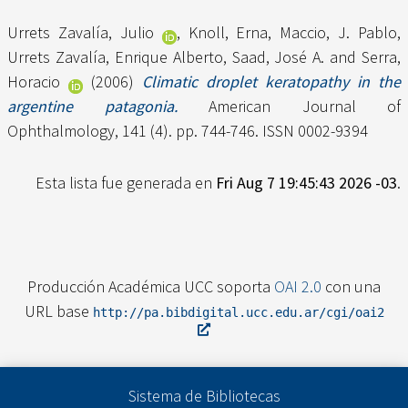
Urrets Zavalía, Julio
,
Knoll, Erna
,
Maccio, J. Pablo
,
Urrets Zavalía, Enrique Alberto
,
Saad, José A.
and
Serra,
Horacio
(2006)
Climatic droplet keratopathy in the
argentine patagonia.
American Journal of
Ophthalmology, 141 (4). pp. 744-746. ISSN 0002-9394
Esta lista fue generada en
Fri Aug 7 19:45:43 2026 -03
.
Producción Académica UCC soporta
OAI 2.0
con una
URL base
http://pa.bibdigital.ucc.edu.ar/cgi/oai2
Sistema de Bibliotecas