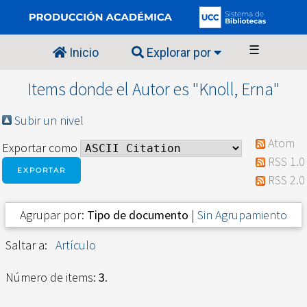
☰
Inicio
Explorar por
Items donde el Autor es "
Knoll, Erna
"
Subir un nivel
Atom
Exportar como
RSS 1.0
RSS 2.0
Agrupar por:
Tipo de documento
|
Sin Agrupamiento
Saltar a:
Artículo
Número de items:
3
.