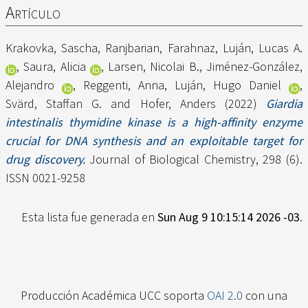
Artículo
Krakovka, Sascha
,
Ranjbarian, Farahnaz
,
Luján, Lucas A.
,
Saura, Alicia
,
Larsen, Nicolai B.
,
Jiménez-González,
Alejandro
,
Reggenti, Anna
,
Luján, Hugo Daniel
,
Svärd, Staffan G.
and
Hofer, Anders
(2022)
Giardia
intestinalis thymidine kinase is a high-affinity enzyme
crucial for DNA synthesis and an exploitable target for
drug discovery.
Journal of Biological Chemistry, 298 (6).
ISSN 0021-9258
Esta lista fue generada en
Sun Aug 9 10:15:14 2026 -03
.
Producción Académica UCC soporta
OAI 2.0
con una