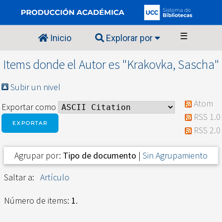
☰
Inicio
Explorar por
Items donde el Autor es "
Krakovka, Sascha
"
Subir un nivel
Atom
Exportar como
RSS 1.0
RSS 2.0
Agrupar por:
Tipo de documento
|
Sin Agrupamiento
Saltar a:
Artículo
Número de items:
1
.