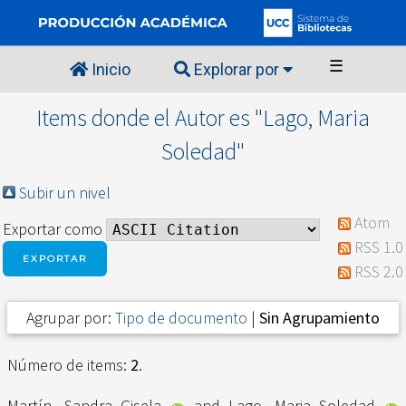
☰
Inicio
Explorar por
Items donde el Autor es "
Lago, Maria
Soledad
"
Subir un nivel
Atom
Exportar como
RSS 1.0
RSS 2.0
Agrupar por:
Tipo de documento
|
Sin Agrupamiento
Número de items:
2
.
Martín, Sandra Gisela
and
Lago, Maria Soledad